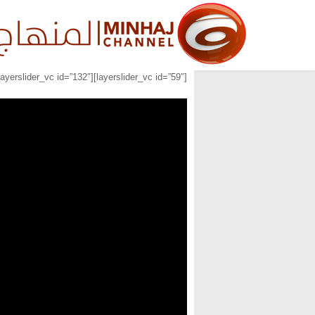
[layerslider_vc id=”59″][layerslider_vc id=”132″][layerslider_vc id=”133″]