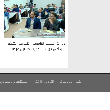
دورات الحكمة التنموية | هندسة التفكير
الإبداعي (ج٦) – المدرب حسنين عبكه
القمر : نايل سات —- التردد : 12688 —- الاستقطاب : عمودي —- معدل الترميز : 30000