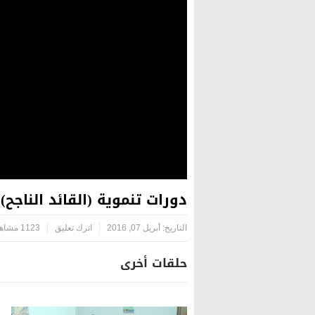
دورات تنموية (القائد الناجح) 
التاريخ:
أبريل 07, 2016
اترك تعليق
1123 مشاهدة
حلقات أخرى