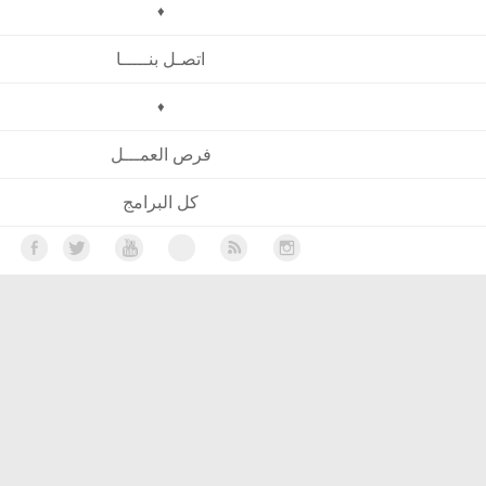
♦
اتصـل بنـــــا
♦
فرص العمـــل
كل البرامج