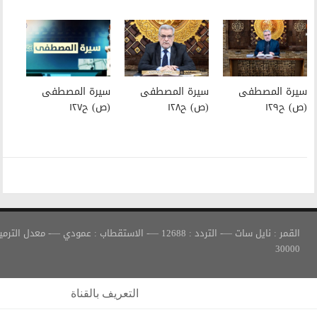
سيرة المصطفى
سيرة المصطفى
(ص) ح١٢٨
(ص) ح١٢٧
القمر : نايل سات —- التردد : 12688 —- الاستقطاب : عمودي —- معدل الترميز :
التعريف بالقناة