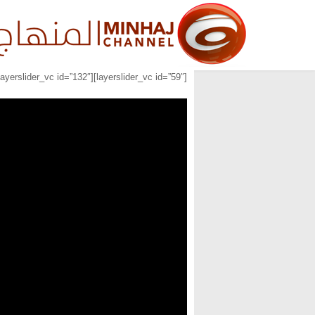
[layerslider_vc id=”59″][layerslider_vc id=”132″][layerslider_vc id=”133″]