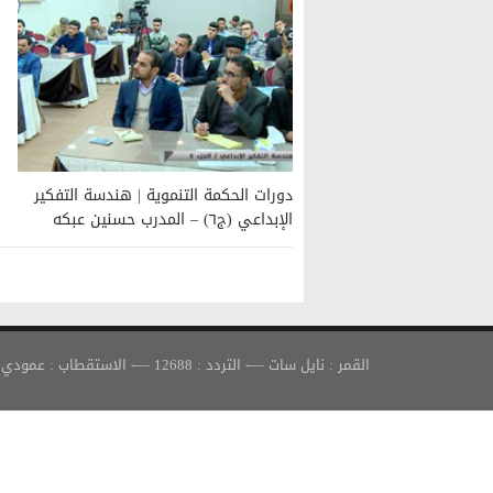
دورات الحكمة التنموية | هندسة التفكير
الإبداعي (ج٦) – المدرب حسنين عبكه
القمر : نايل سات —- التردد : 12688 —- الاستقطاب : عمودي —- معدل الترميز : 30000