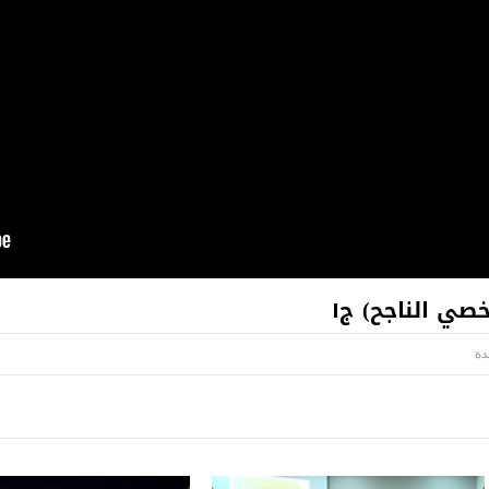
صي الناجح) ج١