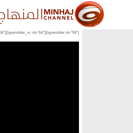
[layerslider id=”59″][layerslider_vc id=”64″][layerslider_vc id=”66″]