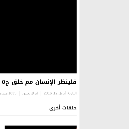
فلينظر الإنسان مم خلق ح٥ (القلب)
التاريخ:
أبريل 12, 2016
اترك تعليق
1035 مشاهدة
حلقات أخرى