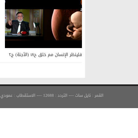
فلينظر الإنسان مم خلق ح١٨ (الأجنة) ج٢
القمر : نايل سات —- التردد : 12688 —- الاستقطاب : عمودي —- معدل الترميز : 30000