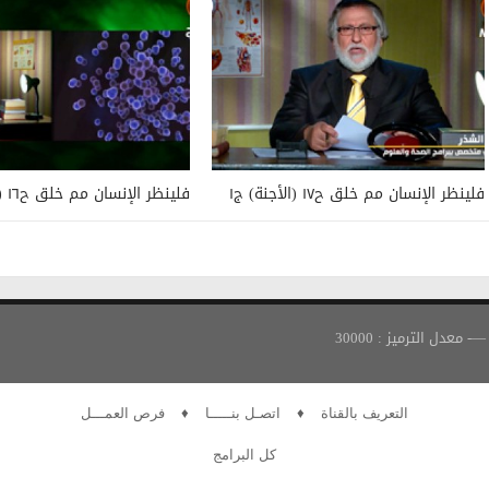
فلينظر الإنسان مم خلق ح١٧ (الأجنة) ج١
فلينظر الإنسان مم خلق ح١٦ (الخلية)
التعريف بالقناة
♦
اتصـل بنـــــا
♦
فرص العمـــل
كل البرامج