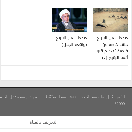
صفحات من التاريخ
(واقعة الجمل)
القمر : نايل سات —- التردد : 12688 —- الاستقطاب : عمودي —- معدل الترميز :
التعريف بالقناة