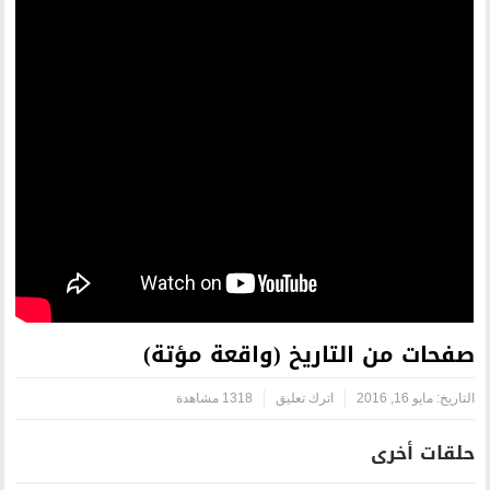
يخ (واقعة مؤتة)
رك تعليق
1318 مشاهدة