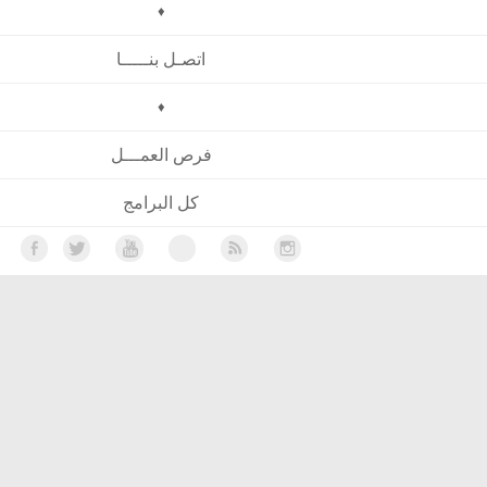
♦
اتصـل بنـــــا
♦
فرص العمـــل
كل البرامج