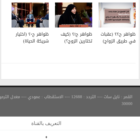
ظواهر ح٢١ (كيف
ظواهر ح٢٠ (اختيار
تختارين الزوج؟)
شريكة الحياة)
القمر : نايل سات —- التردد : 12688 —- الاستقطاب : عمودي —- معدل الترميز :
التعريف بالقناة
♦