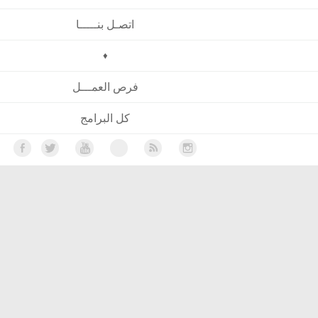
اتصـل بنـــــا
♦
فرص العمـــل
كل البرامج