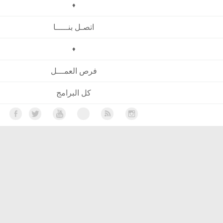
♦
اتصـل بنـــــا
♦
فرص العمـــل
كل البرامج