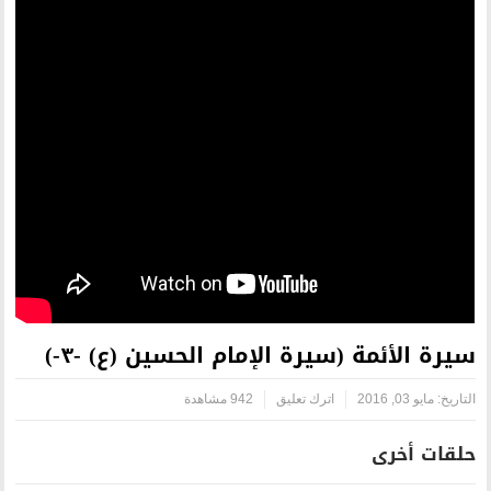
رة الإمام الحسين (ع) -٣-)
رك تعليق
942 مشاهدة