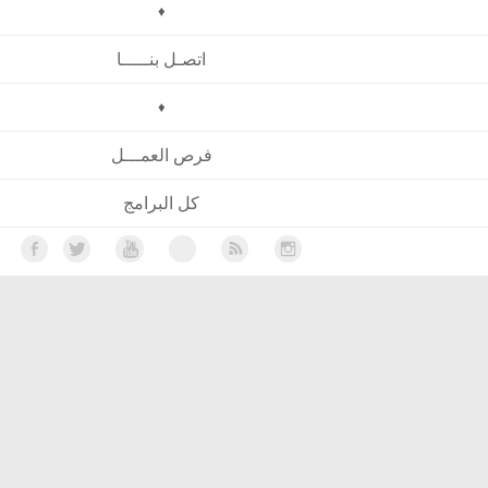
♦
اتصـل بنـــــا
♦
فرص العمـــل
كل البرامج