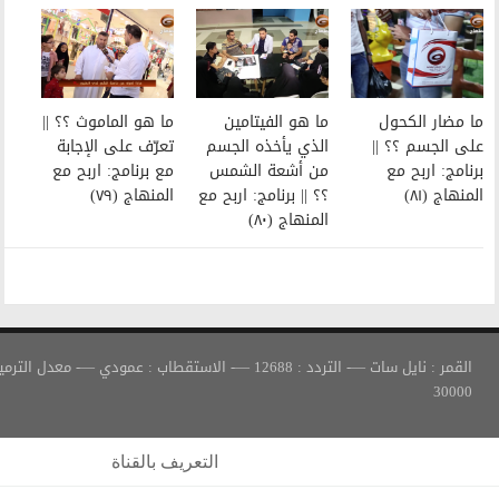
ما هو الفيتامين
ما هو الماموث ؟؟ ||
الذي يأخذه الجسم
تعرّف على الإجابة
من أشعة الشمس
مع برنامج: اربح مع
؟؟ || برنامج: اربح مع
المنهاج (٧٩)
المنهاج (٨٠)
القمر : نايل سات —- التردد : 12688 —- الاستقطاب : عمودي —- معدل الترميز :
التعريف بالقناة