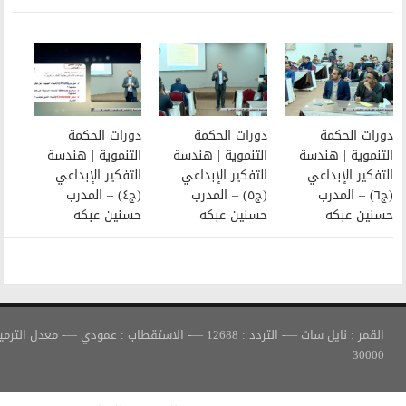
دورات الحكمة
دورات الحكمة
التنموية | هندسة
التنموية | هندسة
التفكير الإبداعي
التفكير الإبداعي
(ج٥) – المدرب
(ج٤) – المدرب
حسنين عبكه
حسنين عبكه
القمر : نايل سات —- التردد : 12688 —- الاستقطاب : عمودي —- معدل الترميز :