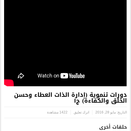
إدارة الذات العطاء وحسن
 ج١
رك تعليق
1422 مشاهدة