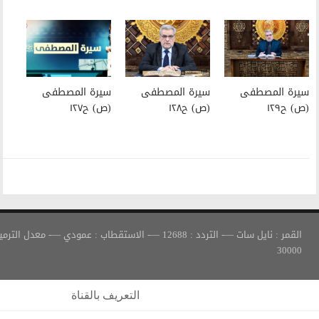
سيرة المصطفى
سيرة المصطفى
(ص) ح١٢٨
(ص) ح١٢٧
القمر : نايل سات —- التردد : 12688 —- الاستقطاب : عمودي —- معدل الترميز :
التعريف بالقناة