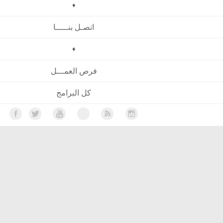
♦
اتصـل بنـــــا
♦
فرص العمـــل
كل البرامج