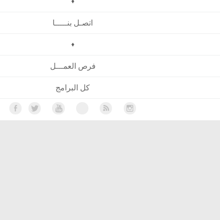
♦
اتصـل بنـــــا
♦
فرص العمـــل
كل البرامج