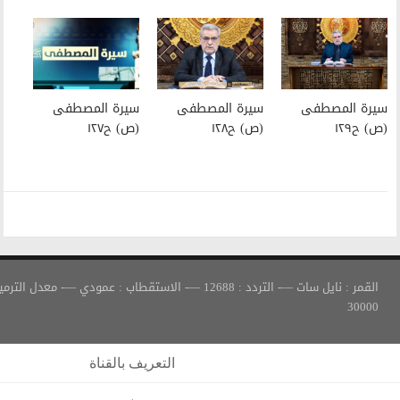
سيرة المصطفى
سيرة المصطفى
(ص) ح١٢٨
(ص) ح١٢٧
القمر : نايل سات —- التردد : 12688 —- الاستقطاب : عمودي —- معدل الترميز :
التعريف بالقناة