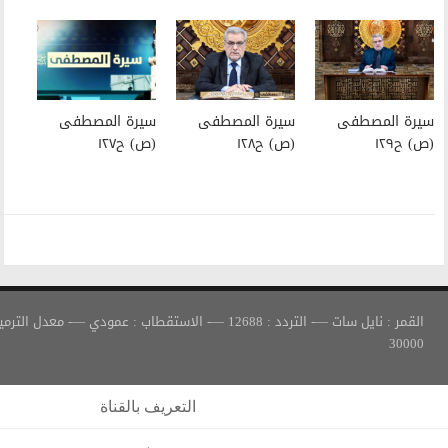
سيرة المصطفى
سيرة المصطفى
(ص) ح١٢٨
(ص) ح١٢٧
القمر : نايل سات —- التردد : 12688 —- الاستقطاب : عمودي —- معدل الترميز :
التعريف بالقناة