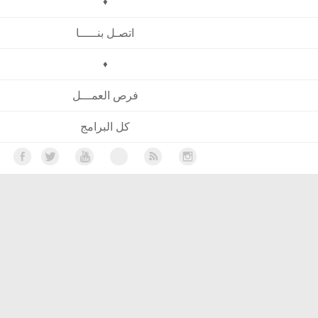
♦
اتصـل بنـــــا
♦
فرص العمـــل
كل البرامج