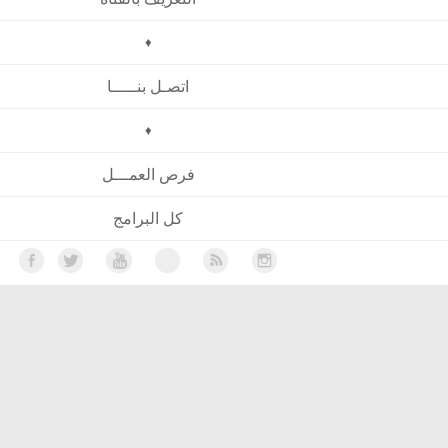
♦
اتصـل بنـــــا
♦
فرص العمـــل
كل البرامج