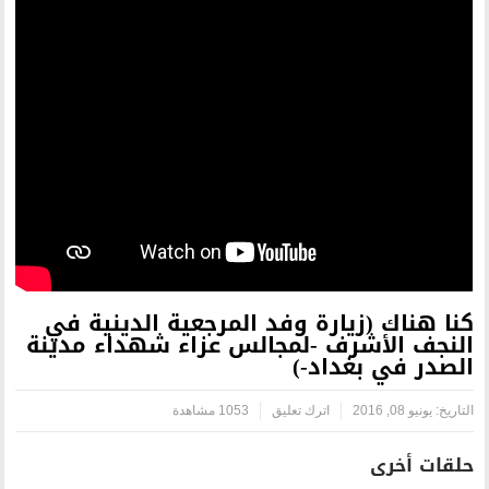
ة وفد المرجعية الدينية في
-لمجالس عزاء شهداء مدينة
-)
رك تعليق
1053 مشاهدة