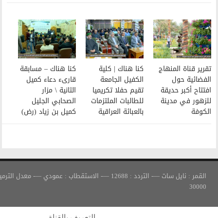
كنا هناك | كلية
كنا هناك – مسابقة
الكفيل الجامعة
قارىء دعاء كميل
تقيم حفلا تكريميا
الثانية \ مزار
للطالبات الملتزمات
الصحابي الجليل
بالعبائة العراقية
كميل بن زياد (رض)
القمر : نايل سات —- التردد : 12688 —- الاستقطاب : عمودي —- معدل الترميز :
التعريف بالقناة