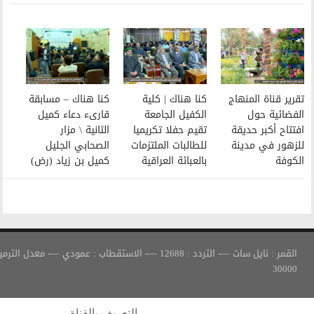
كنا هناك | كلية
كنا هناك – مسابقة
الكفيل الجامعة
قارىء دعاء كميل
تقيم حفلا تكريميا
الثانية \ مزار
للطالبات الملتزمات
الصحابي الجليل
بالعبائة العراقية
كميل بن زياد (رض)
القمر : نايل سات —- التردد : 12688 —- الاستقطاب : عمودي —- معدل الترميز :
التعريف بالقناة