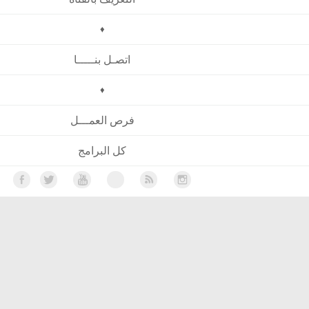
♦
اتصـل بنـــــا
♦
فرص العمـــل
كل البرامج