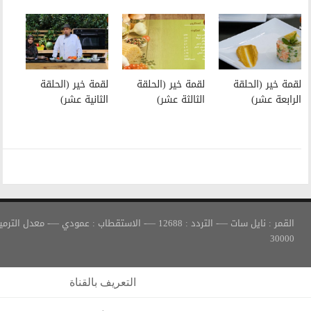
لقمة خير (الحلقة
لقمة خير (الحلقة
الثالثة عشر)
الثانية عشر)
القمر : نايل سات —- التردد : 12688 —- الاستقطاب : عمودي —- معدل الترميز :
التعريف بالقناة