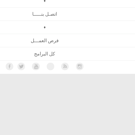
♦
اتصـل بنـــــا
♦
فرص العمـــل
كل البرامج