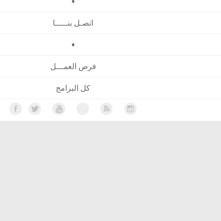
♦
اتصـل بنـــــا
♦
فرص العمـــل
كل البرامج