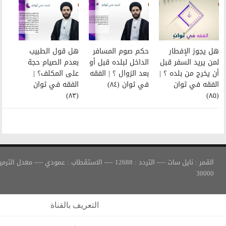
حكم صوم المسافر
هل قول الطبيب
الداخل لبلده قبل أو
بعدم الصيام حجة
بعد الزوال ؟ | الفقه
على المكلف؟ |
في ثوان (٨٤)
الفقه في ثوان
(٨٣)
القمر : نايل سات —- التردد : 12688 —- الاستقطاب : عمودي —- معدل الترميز :
التعريف بالقناة