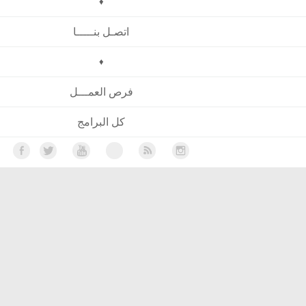
♦
اتصـل بنـــــا
♦
فرص العمـــل
كل البرامج