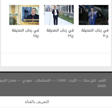
في رحاب الصحيفة
في رحاب الصحيفة
ح٢٩
ح٢٨
القمر : نايل سات —- التردد : 12688 —- الاستقطاب : عمودي —- معدل الترميز :
التعريف بالقناة