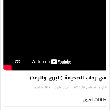
ة (البرق والرعد)
اترك تعليق
977 مشاهدة