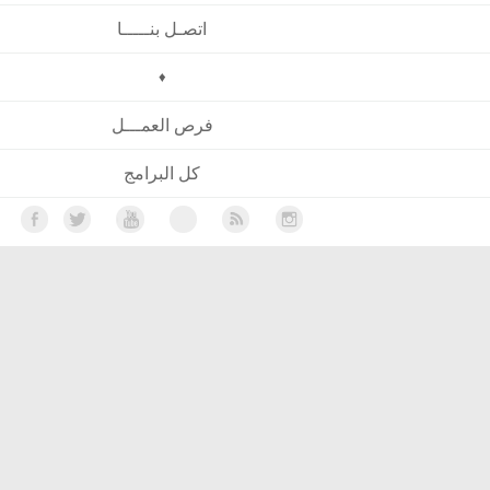
اتصـل بنـــــا
♦
فرص العمـــل
كل البرامج