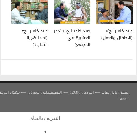
صيد كاميرا ح١٥ (دور
صيد كاميرا ح١٣
العشيرة في
(لماذا هجرنا
المجتمع)
الكتاب؟)
القمر : نايل سات —- التردد : 12688 —- الاستقطاب : عمودي —- معدل الترميز :
التعريف بالقناة
♦