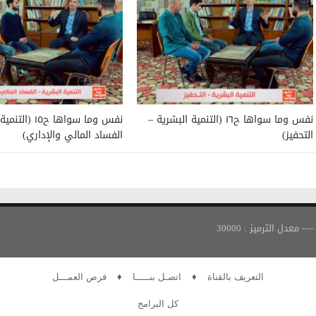
نفس وما سواها ح١٦ (التنمية البشرية –
نفس وما سواها ح١٥
التحفيز)
الفساد المالي والإداري)
التعريف بالقناة
♦
اتصـل بنـــــا
♦
فرص العمـــل
كل البرامج