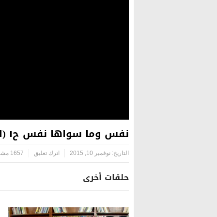
نفس وما سواها نفس ح١ (الثقة بالنفس)
التاريخ:
نوفمبر 10, 2015
اترك تعليق
1657 مشاهدة
حلقات أخرى