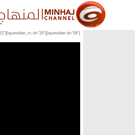
[layerslider id=”59″][layerslider_vc id=”20″][layerslider_vc id=”22″]