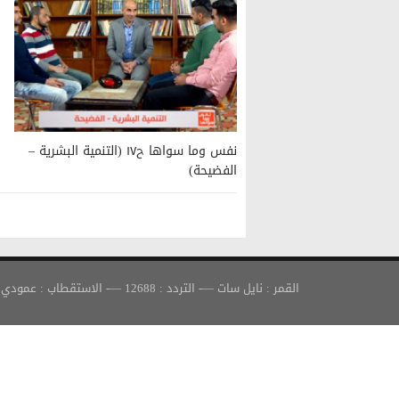
نفس وما سواها ح١٧ (التنمية البشرية –
الفضيحة)
القمر : نايل سات —- التردد : 12688 —- الاستقطاب : عمودي —- معدل الترميز : 30000