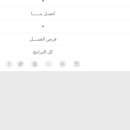
♦
اتصـل بنـــــا
♦
فرص العمـــل
كل البرامج