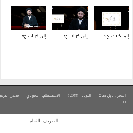
إلى كربلاء ح٨
إلى كربلاء ح٧
القمر : نايل سات —- التردد : 12688 —- الاستقطاب : عمودي —- معدل الترميز :
التعريف بالقناة