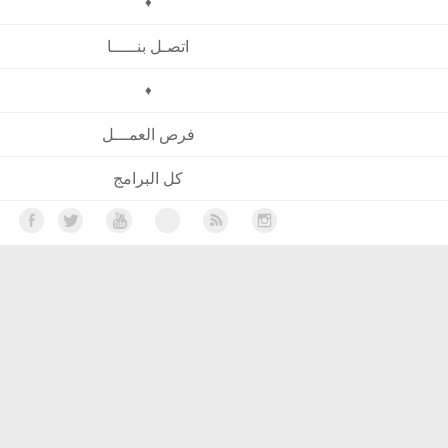
♦
اتصـل بنـــــا
♦
فرص العمـــل
كل البرامج