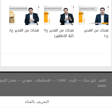
نفحات من الغدير ح٩
نفحات من الغدير ح٨
(آية التطهير)
القمر : نايل سات —- التردد : 12688 —- الاستقطاب : عمودي —- معدل الترميز :
التعريف بالقناة