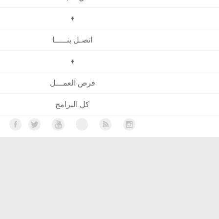
♦
اتصـل بنـــــا
♦
فرص العمـــل
كل البرامج