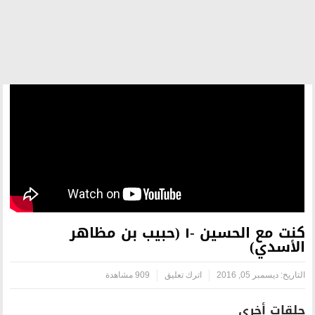
كنت مع الحسين -١ (حبيب بن مظاهر
اترك تعليق
909 مشاهدة