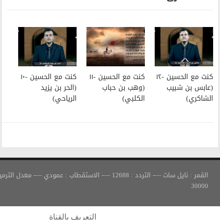
كنت مع الحسين -١١
كنت مع الحسين -١٠
(وهب بن حباب
(الحر بن يزيد
الكلبي)
الرياحي)
القمر : نايل سات —- التردد : 12688 —- الاستقطاب : عمودي —- معدل الترميز :
التعريف بالقناة