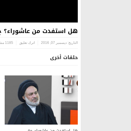
هل استفدت من عاشوراء؟ ح٢
التاريخ:
ديسمبر 07, 2016
اترك تعليق
1185 مشاهدة
حلقات أخرى
هل استفدت من عاشوراء ح٥