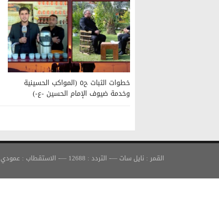
خطوات الثبات ح٥ (المواكب الحسينية
وخدمة ضيوف الإمام الحسين -ع-)
القمر : نايل سات —- التردد : 12688 —- الاستقطاب : عمودي —- معدل الترميز : 30000