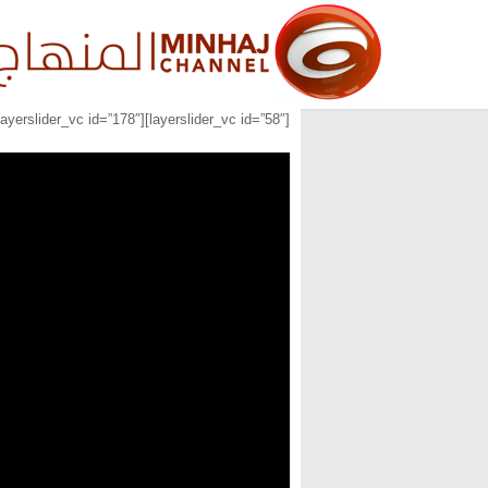
[layerslider_vc id=”58″][layerslider_vc id=”178″][layerslider_vc id=”179″]