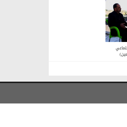
بط الاجتماعي
عين)