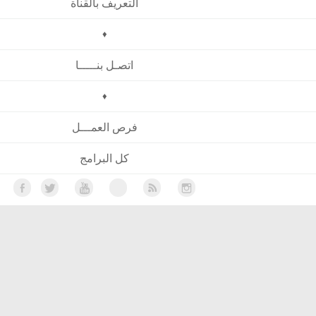
التعريف بالقناة
♦
اتصـل بنـــــا
♦
فرص العمـــل
كل البرامج