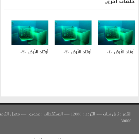
أوتاد الأرض -٣-
أوتاد الأرض -٣-
القمر : نايل سات —- التردد : 12688 —- الاستقطاب : عمودي —- معدل الترميز :