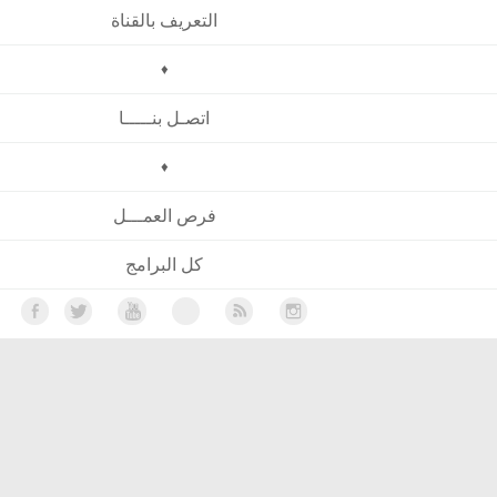
التعريف بالقناة
♦
اتصـل بنـــــا
♦
فرص العمـــل
كل البرامج