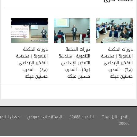
دورات الحكمة
دورات الحكمة
التنموية | هندسة
التنموية | هندسة
التفكير الإبداعي
التفكير الإبداعي
(ج٥) – المدرب
(ج٤) – المدرب
حسنين عبكه
حسنين عبكه
القمر : نايل سات —- التردد : 12688 —- الاستقطاب : عمودي —- معدل الترميز :