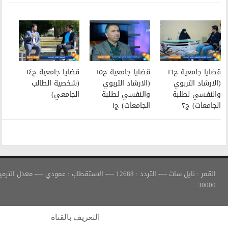
قضايا جامعية ح١٥
قضايا جامعية ح١٤
(الارشاد التربوي
(شخصية الطالب
والنفسي لطلبة
الجامعي)
الجامعات) ج١
القمر : نايل سات —- التردد : 12688 —- الاستقطاب : عمودي —- معدل الترميز :
التعريف بالقناة