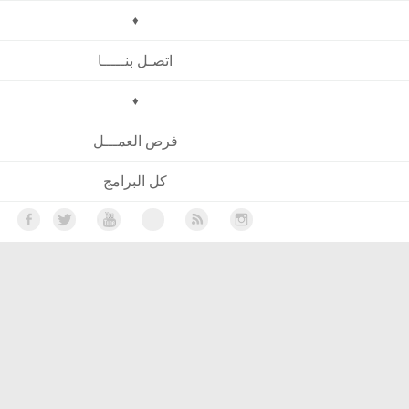
♦
اتصـل بنـــــا
♦
فرص العمـــل
كل البرامج