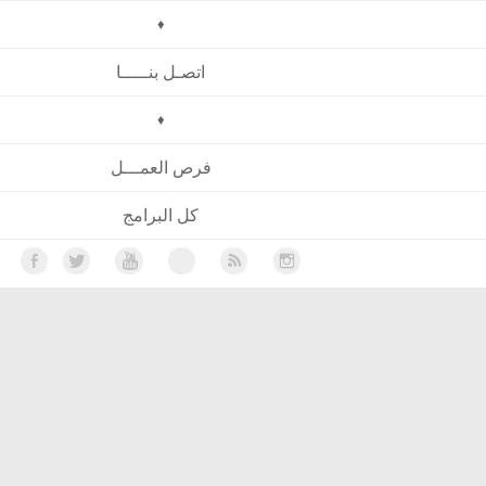
♦
اتصـل بنـــــا
♦
فرص العمـــل
كل البرامج