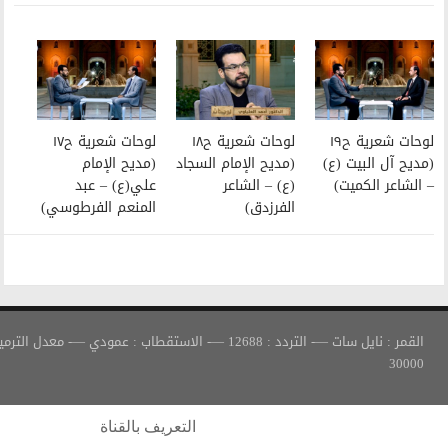
لوحات شعرية ح١٨
لوحات شعرية ح١٧
(مديح الإمام السجاد
(مديح الإمام
(ع) – الشاعر
علي(ع) – عبد
الفرزدق)
المنعم الفرطوسي)
القمر : نايل سات —- التردد : 12688 —- الاستقطاب : عمودي —- معدل الترميز :
التعريف بالقناة