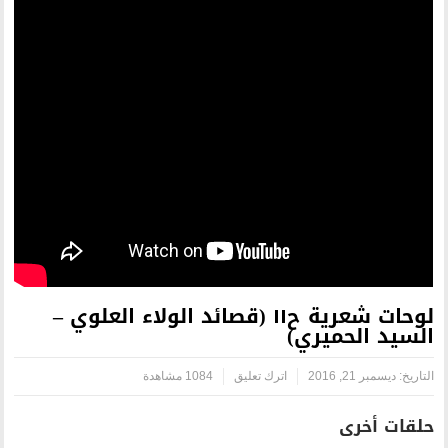
لوحات شعرية ح١١ (قصائد الولاء العلوي –
اترك تعليق
1084 مشاهدة