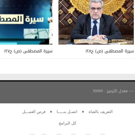
سيرة المصطفى (ص) ح١٢٨
سيرة المصطفى (ص) ح١٢٧
التعريف بالقناة
♦
اتصـل بنـــــا
♦
فرص العمـــل
كل البرامج