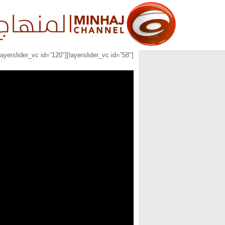
[layerslider_vc id=”58″][layerslider_vc id=”120″][layerslider_vc id=”121″]