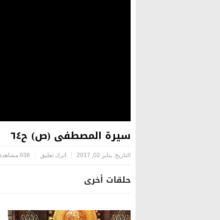
سيرة المصطفى (ص) ح٦٤
التاريخ:
يناير 02, 2017
اترك تعليق
938 مشاهدة
حلقات أخرى