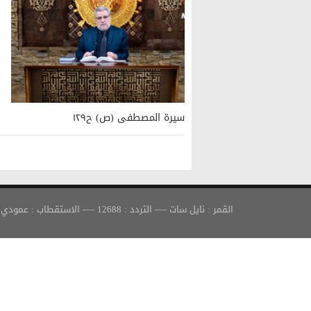
سيرة المصطفى (ص) ح١٢٩
القمر : نايل سات —- التردد : 12688 —- الاستقطاب : عمودي —- معدل الترميز : 30000