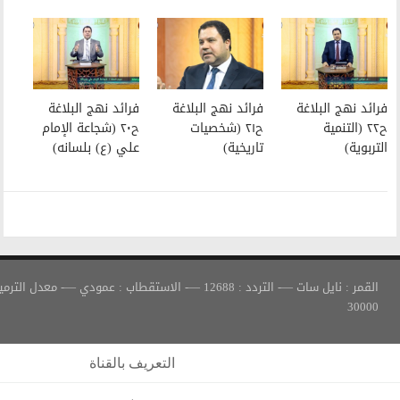
فرائد نهج البلاغة
فرائد نهج البلاغة
ح٢١ (شخصيات
ح٢٠ (شجاعة الإمام
تاريخية)
علي (ع) بلسانه)
القمر : نايل سات —- التردد : 12688 —- الاستقطاب : عمودي —- معدل الترميز :
التعريف بالقناة