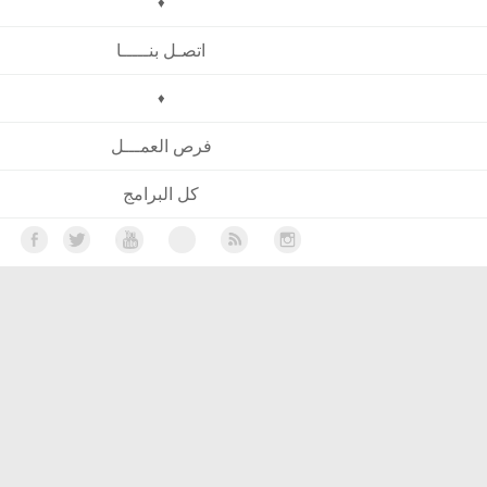
♦
اتصـل بنـــــا
♦
فرص العمـــل
كل البرامج