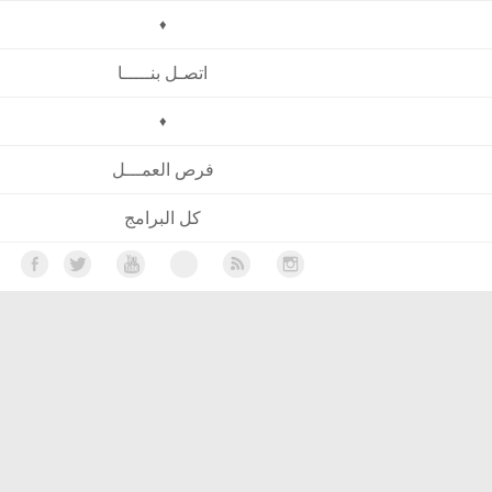
♦
اتصـل بنـــــا
♦
فرص العمـــل
كل البرامج