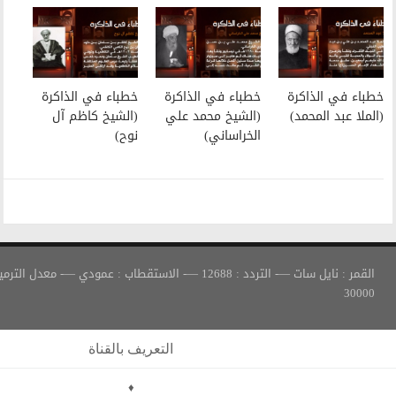
خطباء في الذاكرة
خطباء في الذاكرة
(الشيخ محمد علي
(الشيخ كاظم آل
الخراساني)
نوح)
القمر : نايل سات —- التردد : 12688 —- الاستقطاب : عمودي —- معدل الترميز :
التعريف بالقناة
♦