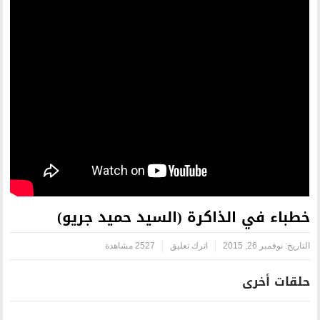
رة (السيد حميد جريو)
اترك تعليق
2527 مشاهدة