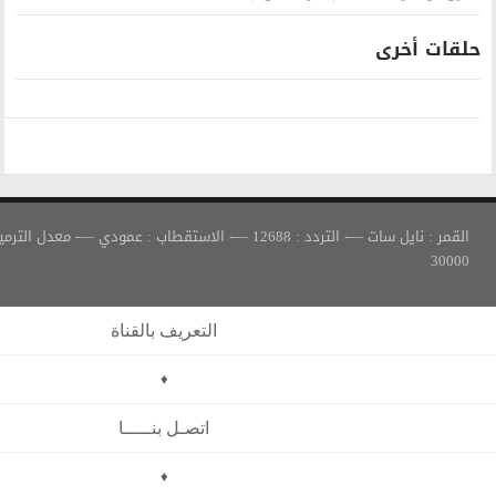
القمر : نايل سات —- التردد : 12688 —- الاستقطاب : عمودي —- معدل الترميز :
التعريف بالقناة
♦
اتصـل بنـــــا
♦