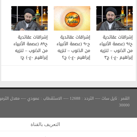
إشراقات عقائدية
إشراقات عقائدية
ح٩٠ (عصمة الأنبياء
ح٨٩ (عصمة الأنبياء
من الذنوب – تنزيه
من الذنوب – تنزيه
إبراهيم -ع-) ج٢
إبراهيم -ع-) ج١
القمر : نايل سات —- التردد : 12688 —- الاستقطاب : عمودي —- معدل الترميز :
التعريف بالقناة