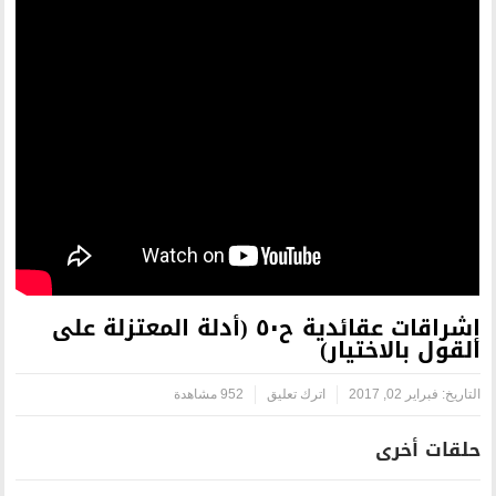
إشراقات عقائدية ح٥٠ (أدلة المعتزلة على
اترك تعليق
952 مشاهدة