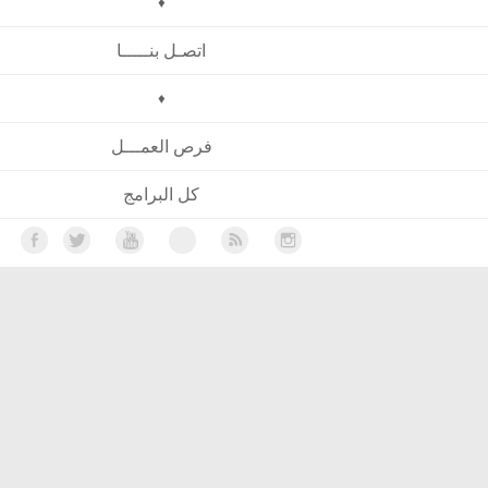
♦
اتصـل بنـــــا
♦
فرص العمـــل
كل البرامج