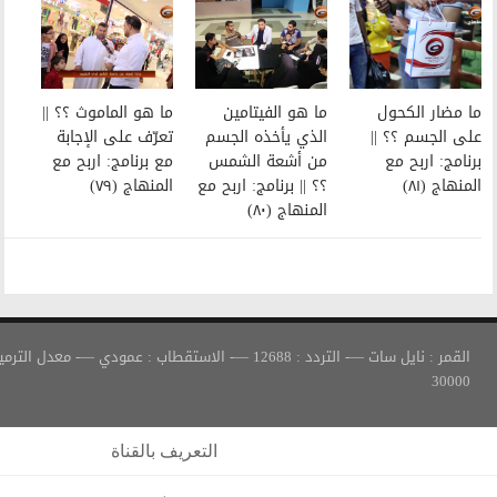
ما هو الفيتامين
ما هو الماموث ؟؟ ||
الذي يأخذه الجسم
تعرّف على الإجابة
من أشعة الشمس
مع برنامج: اربح مع
؟؟ || برنامج: اربح مع
المنهاج (٧٩)
المنهاج (٨٠)
القمر : نايل سات —- التردد : 12688 —- الاستقطاب : عمودي —- معدل الترميز :
التعريف بالقناة