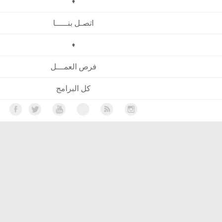
♦
اتصـل بنـــــا
♦
فرص العمـــل
كل البرامج