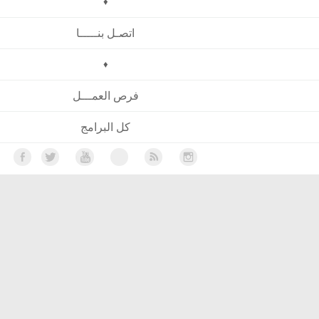
♦
اتصـل بنـــــا
♦
فرص العمـــل
كل البرامج