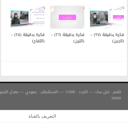
فكرة بدقيقة (٢٦) –
فكرة بدقيقة (٢٥) –
(التين)
(التفاح)
القمر : نايل سات —- التردد : 12688 —- الاستقطاب : عمودي —- معدل الترميز :
التعريف بالقناة