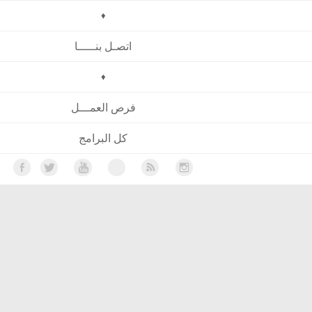
♦
اتصـل بنـــــا
♦
فرص العمـــل
كل البرامج