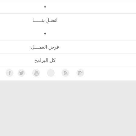
♦
اتصـل بنـــــا
♦
فرص العمـــل
كل البرامج