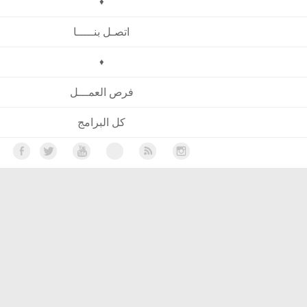
♦
اتصـل بنـــــا
♦
فرص العمـــل
كل البرامج