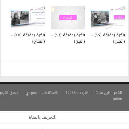
فكرة بدقيقة (٢٦) –
فكرة بدقيقة (٢٥) –
(التين)
(التفاح)
القمر : نايل سات —- التردد : 12688 —- الاستقطاب : عمودي —- معدل الترميز :
التعريف بالقناة