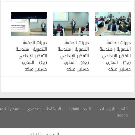
دورات الحكمة
دورات الحكمة
التنموية | هندسة
التنموية | هندسة
التفكير الإبداعي
التفكير الإبداعي
(ج٥) – المدرب
(ج٤) – المدرب
حسنين عبكه
حسنين عبكه
القمر : نايل سات —- التردد : 12688 —- الاستقطاب : عمودي —- معدل الترميز :
التعريف بالقناة