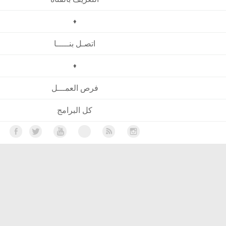
♦
اتصـل بنـــــا
♦
فرص العمـــل
كل البرامج