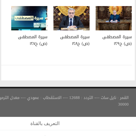
سيرة المصطفى
سيرة المصطفى
(ص) ح١٢٨
(ص) ح١٢٧
القمر : نايل سات —- التردد : 12688 —- الاستقطاب : عمودي —- معدل الترميز :
التعريف بالقناة