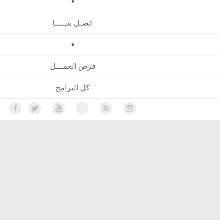
♦
اتصـل بنـــــا
♦
فرص العمـــل
كل البرامج