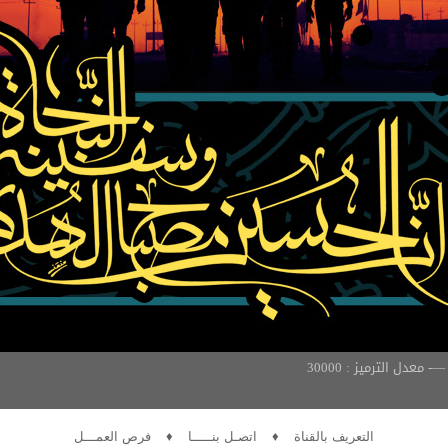
التعريف بالقناة
♦
اتصـل بنـــــا
♦
فرص العمـــل