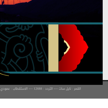
القمر : نايل سات —- التردد : 12688 —- الاستقطاب : عمودي —- معدل الترميز : 30000