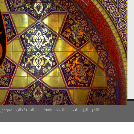
القمر : نايل سات —- التردد : 12688 —- الاستقطاب : عمودي —- معدل الترميز : 30000