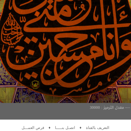
التعريف بالقناة
♦
اتصـل بنـــــا
♦
فرص العمـــل