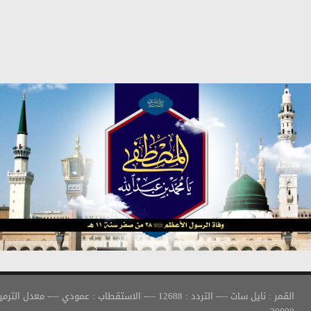
القمر : نايل سات —- التردد : 12688 —- الاستقطاب : عمودي —- معدل الترميز :