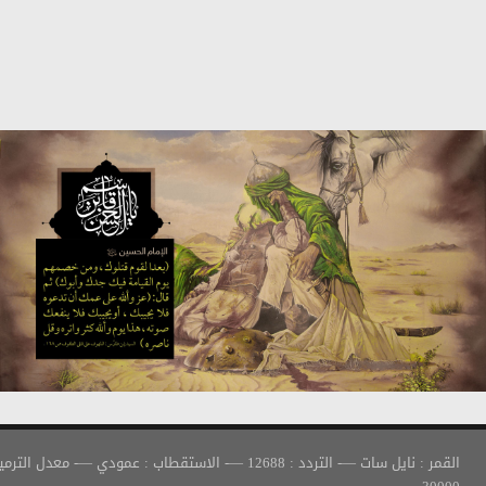
القمر : نايل سات —- التردد : 12688 —- الاستقطاب : عمودي —- معدل الترميز :