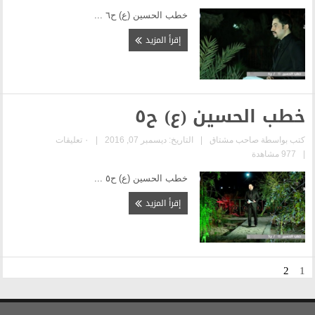
خطب الحسين (ع) ح٦ ...
إقرأ المزيد
(ع) ح٥
|
التاريخ: ديسمبر 07, 2016
|
٠ تعليقات
خطب الحسين (ع) ح٥ ...
إقرأ المزيد