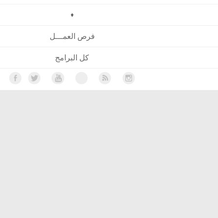
♦
فرص العمـــل
كل البرامج