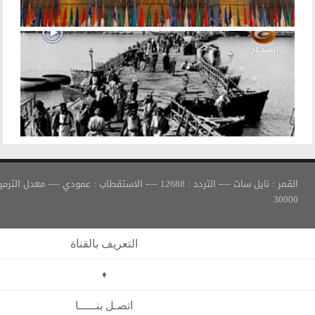
القمر : نايل سات —- التردد : 12688 —- الاستقطاب : عمودي —- معدل الترميز :
التعريف بالقناة
♦
اتصـل بنـــــا