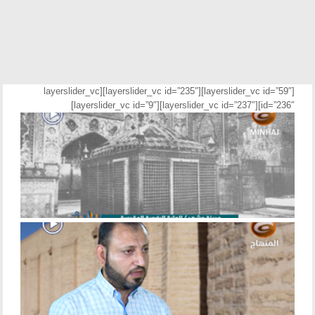
[layerslider_vc id=”59″][layerslider_vc id=”235″][layerslider_vc