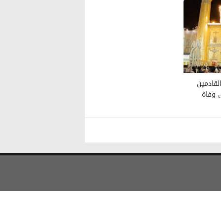
وار القادمين
ى وفاة