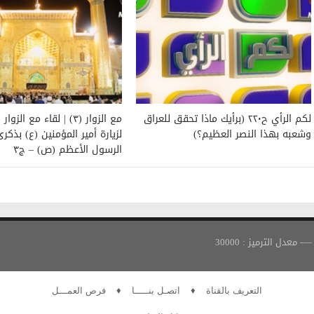
لكم الرأي ح٢٢٠ (برأيك ماذا تحقق للعراق
مع الزوار (٣) | لقاء مع الز
وشعبه بهذا النصر العظيم؟)
لزيارة أمير المؤمنين (ع) بذكر
الرسول الأعظم (ص) – ج٣
التعريف بالقناة
♦
اتصـل بنـــــا
♦
فرص العمـــل