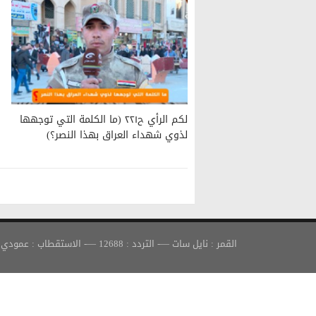
لكم الرأي ح٢٢١ (ما الكلمة التي توجهها
لذوي شهداء العراق بهذا النصر؟)
القمر : نايل سات —- التردد : 12688 —- الاستقطاب : عمودي —- معدل الترميز : 30000