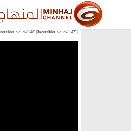
[layerslider_vc id=”147″][layerslider_vc id=”148″][layerslider_vc id=”149″]