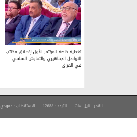
تغطية خاصة للمؤتمر الأول لإطلاق مكاتب
التواصل الجماهيري والتعايش السلمي
في العراق
القمر : نايل سات —- التردد : 12688 —- الاستقطاب : عمودي —- معدل الترميز : 30000