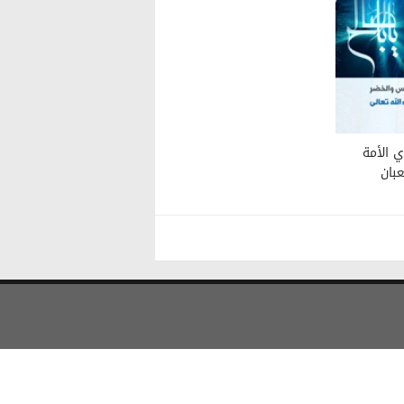
 الأمة
ر (عج) في ١٥ شعبان