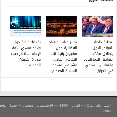
تقرير قناة المنهاج
تغطية خاصة حول
الفضائية حول
ولادة مهدي الأمة
مهرجان بقية الله
الإمام المنتظر (عج)
الثقافي الحادي
في ١٥ شعبان
عشر في مسجد
المعظم
السهلة المعظم
القمر : نايل سات —- التردد : 12688 —- الاستقطاب : عمودي —- معدل الترميز :